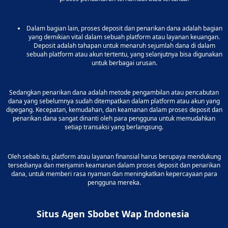
Dalam bagian lain, proses deposit dan penarikan dana adalah bagian
yang demikian vital dalam sebuah platform atau layanan keuangan.
Deposit adalah tahapan untuk menaruh sejumlah dana di dalam
sebuah platform atau akun tertentu, yang selanjutnya bisa digunakan
untuk berbagai urusan.
Sedangkan penarikan dana adalah metode pengambilan atau pencabutan
dana yang sebelumnya sudah ditempatkan dalam platform atau akun yang
dipegang. Kecepatan, kemudahan, dan keamanan dalam proses deposit dan
penarikan dana sangat dinanti oleh para pengguna untuk memudahkan
setiap transaksi yang berlangsung.
Oleh sebab itu, platform atau layanan finansial harus berupaya mendukung
tersedianya dan menjamin keamanan dalam proses deposit dan penarikan
dana, untuk memberi rasa nyaman dan meningkatkan kepercayaan para
pengguna mereka.
Situs Agen Sbobet Wap Indonesia