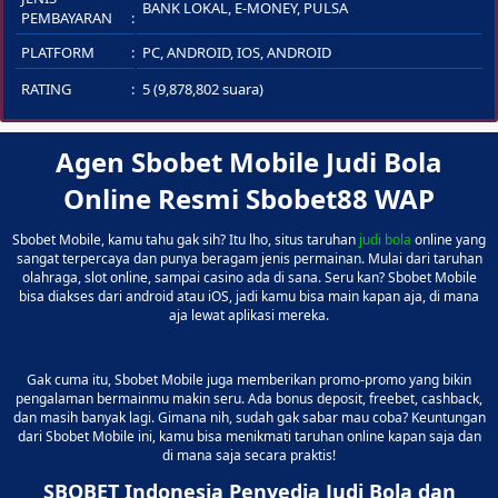
BANK LOKAL, E-MONEY, PULSA
PEMBAYARAN
PLATFORM
PC
,
ANDROID
,
IOS
,
ANDROID
RATING
5 (9,878,802 suara)
Agen Sbobet Mobile Judi Bola
Online Resmi Sbobet88 WAP
Sbobet Mobile, kamu tahu gak sih? Itu lho, situs taruhan
judi bola
online yang
sangat terpercaya dan punya beragam jenis permainan. Mulai dari taruhan
olahraga, slot online, sampai casino ada di sana. Seru kan? Sbobet Mobile
bisa diakses dari android atau iOS, jadi kamu bisa main kapan aja, di mana
aja lewat aplikasi mereka.
Gak cuma itu, Sbobet Mobile juga memberikan promo-promo yang bikin
pengalaman bermainmu makin seru. Ada bonus deposit, freebet, cashback,
dan masih banyak lagi. Gimana nih, sudah gak sabar mau coba? Keuntungan
dari Sbobet Mobile ini, kamu bisa menikmati taruhan online kapan saja dan
di mana saja secara praktis!
SBOBET Indonesia Penyedia Judi Bola dan