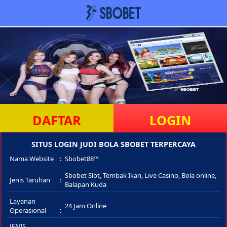
DAFTAR
LOGIN
SITUS LOGIN JUDI BOLA SBOBET TERPERCAYA
Nama Website
Sbobet88™
Sbobet Slot, Tembak Ikan, Live Casino, Bola online,
Jenis Taruhan
Balapan Kuda
Layanan
24 Jam Online
Operasional
JENIS