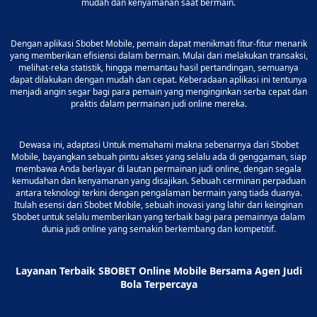
mudah dan kenyamanan saat bermain.
Dengan aplikasi Sbobet Mobile, pemain dapat menikmati fitur-fitur menarik
yang memberikan efisiensi dalam bermain. Mulai dari melakukan transaksi,
melihat-reka statistik, hingga memantau hasil pertandingan, semuanya
dapat dilakukan dengan mudah dan cepat. Keberadaan aplikasi ini tentunya
menjadi angin segar bagi para pemain yang menginginkan serba cepat dan
praktis dalam permainan judi online mereka.
Dewasa ini, adaptasi Untuk memahami makna sebenarnya dari Sbobet
Mobile, bayangkan sebuah pintu akses yang selalu ada di genggaman, siap
membawa Anda berlayar di lautan permainan judi online, dengan segala
kemudahan dan kenyamanan yang disajikan. Sebuah cerminan perpaduan
antara teknologi terkini dengan pengalaman bermain yang tiada duanya.
Itulah esensi dari Sbobet Mobile, sebuah inovasi yang lahir dari keinginan
Sbobet untuk selalu memberikan yang terbaik bagi para pemainnya dalam
dunia judi online yang semakin berkembang dan kompetitif.
Layanan Terbaik SBOBET Online Mobile Bersama Agen Judi
Bola Terpercaya