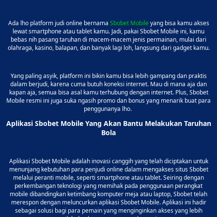
Ada lho platform judi online bernama
Sbobet Mobile
yang bisa kamu akses
lewat smartphone atau tablet kamu. Jadi, pakai Sbobet Mobile ini, kamu
bebas nih pasang taruhan di macem-macem jenis permainan, mulai dari
olahraga, kasino, balapan, dan banyak lagi loh, langsung dari gadget kamu.
Yang paling asyik, platform ini bikin kamu bisa lebih gampang dan praktis
dalam berjudi, karena cuma butuh koneksi internet. Mau di mana aja dan
kapan aja, semua bisa asal kamu terhubung dengan internet. Plus, Sbobet
Mobile resmi ini juga suka ngasih promo dan bonus yang menarik buat para
penggunanya lho.
Aplikasi Sbobet Mobile Yang Akan Bantu Melakukan Taruhan
Bola
Aplikasi Sbobet Mobile adalah inovasi canggih yang telah diciptakan untuk
menunjang kebutuhan para penjudi online dalam mengakses situs Sbobet
melalui peranti mobile, seperti smartphone atau tablet. Seiring dengan
perkembangan teknologi yang memihak pada penggunaan perangkat
mobile dibandingkan ketimbang komputer meja atau laptop, Sbobet telah
merespon dengan meluncurkan aplikasi Sbobet Mobile. Aplikasi ini hadir
sebagai solusi bagi para pemain yang menginginkan akses yang lebih