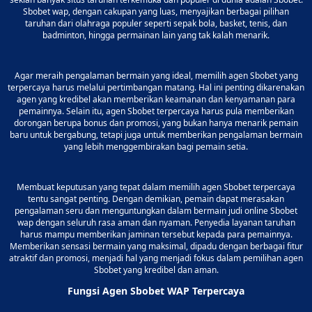
Sbobet wap, dengan cakupan yang luas, menyajikan berbagai pilihan
taruhan dari olahraga populer seperti sepak bola, basket, tenis, dan
badminton, hingga permainan lain yang tak kalah menarik.
Agar meraih pengalaman bermain yang ideal, memilih agen Sbobet yang
terpercaya harus melalui pertimbangan matang. Hal ini penting dikarenakan
agen yang kredibel akan memberikan keamanan dan kenyamanan para
pemainnya. Selain itu, agen Sbobet terpercaya harus pula memberikan
dorongan berupa bonus dan promosi, yang bukan hanya menarik pemain
baru untuk bergabung, tetapi juga untuk memberikan pengalaman bermain
yang lebih menggembirakan bagi pemain setia.
Membuat keputusan yang tepat dalam memilih agen Sbobet terpercaya
tentu sangat penting. Dengan demikian, pemain dapat merasakan
pengalaman seru dan menguntungkan dalam bermain judi online Sbobet
wap dengan seluruh rasa aman dan nyaman. Penyedia layanan taruhan
harus mampu memberikan jaminan tersebut kepada para pemainnya.
Memberikan sensasi bermain yang maksimal, dipadu dengan berbagai fitur
atraktif dan promosi, menjadi hal yang menjadi fokus dalam pemilihan agen
Sbobet yang kredibel dan aman.
Fungsi Agen Sbobet WAP Terpercaya