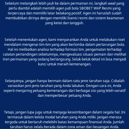
Sebelum melangkah lebih jauh ke dalam permainan ini, langkah awal yang
perlu diambil adalah memilih agen judi bola SBOBET WAP Resmi yang
terpercaya dan memiliki latar belakang positif. Agen ini haruslah sudah
membuktikan dirinya dengan memiliki lisensi resmi dan sistem keamanan
yang ketat dan tangguh.
Setelah menentukan agen, kami menyarankan Anda untuk melakukan riset
mendalam mengenai tim-tim yang akan berlomba dalam pertarungan bola.
Hal ini melibatkan analisa terhadap formasi tim, pengamatan terhadap
catatan pertandingan sebelumnya, mengevaluasi situasi pemain dan melihat
tren permainan yang sedang berlangsung. Seluk-beluk detail ini bisa menjadi
kunci untuk meraih kemenangan.
Selanjutnya, jangan hanya bermain dalam satu jenis taruhan saja. Cobalah
variasikan jeni-jenis taruhan yang Anda lakukan. Dengan cara ini, Anda
seperti menjaring peluang kemenangan dari berbagai sisi yang lebih variatif
dan memperbesar peluang Anda.
Tetapi, jangan lupa juga untuk menjaga keseimbangan dalam segala hal. Ini
termasuk dalam kelola modal taruhan yang Anda miliki. Jangan merasa
tergoda untuk bertaruh melebihi batas kemampuan finansial Anda. Jumlah
taruhan harus selalu berada dalam zona aman dari keuangan Anda.