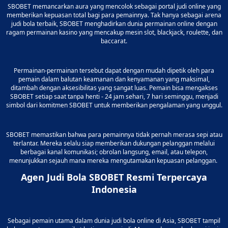
SBOBET memancarkan aura yang mencolok sebagai portal judi online yang
memberikan kepuasan total bagi para pemainnya. Tak hanya sebagai arena
judi bola terbaik, SBOBET menghadirkan dunia permainan online dengan
ragam permainan kasino yang mencakup mesin slot, blackjack, roulette, dan
baccarat.
Permainan-permainan tersebut dapat dengan mudah dipetik oleh para
pemain dalam balutan keamanan dan kenyamanan yang maksimal,
ditambah dengan aksesibilitas yang sangat luas. Pemain bisa mengakses
SBOBET setiap saat tanpa henti - 24 jam sehari, 7 hari seminggu, menjadi
simbol dari komitmen SBOBET untuk memberikan pengalaman yang unggul.
SBOBET memastikan bahwa para pemainnya tidak pernah merasa sepi atau
terlantar. Mereka selalu siap memberikan dukungan pelanggan melalui
berbagai kanal komunikasi; obrolan langsung, email, atau telepon,
menunjukkan sejauh mana mereka mengutamakan kepuasan pelanggan.
Agen Judi Bola SBOBET Resmi Terpercaya
Indonesia
Sebagai pemain utama dalam dunia judi bola online di Asia, SBOBET tampil