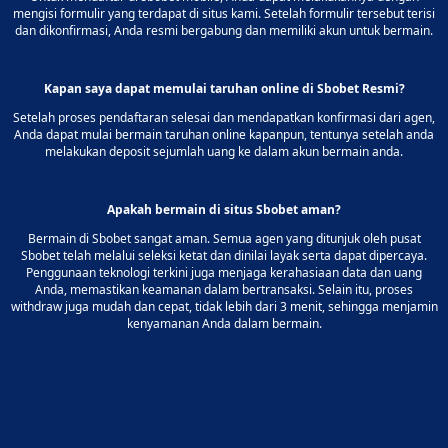
mengisi formulir yang terdapat di situs kami. Setelah formulir tersebut terisi
dan dikonfirmasi, Anda resmi bergabung dan memiliki akun untuk bermain.
Kapan saya dapat memulai taruhan online di Sbobet Resmi?
Setelah proses pendaftaran selesai dan mendapatkan konfirmasi dari agen,
Anda dapat mulai bermain taruhan online kapanpun, tentunya setelah anda
melakukan deposit sejumlah uang ke dalam akun bermain anda.
Apakah bermain di situs Sbobet aman?
Bermain di Sbobet sangat aman. Semua agen yang ditunjuk oleh pusat
Sbobet telah melalui seleksi ketat dan dinilai layak serta dapat dipercaya.
Penggunaan teknologi terkini juga menjaga kerahasiaan data dan uang
Anda, memastikan keamanan dalam bertransaksi. Selain itu, proses
withdraw juga mudah dan cepat, tidak lebih dari 3 menit, sehingga menjamin
kenyamanan Anda dalam bermain.