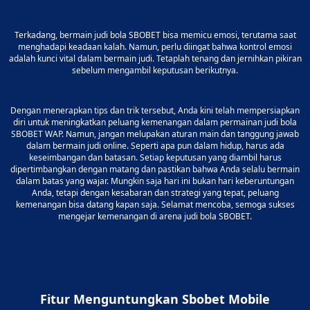
Terkadang, bermain judi bola SBOBET bisa memicu emosi, terutama saat
menghadapi keadaan kalah. Namun, perlu diingat bahwa kontrol emosi
adalah kunci vital dalam bermain judi. Tetaplah tenang dan jernihkan pikiran
sebelum mengambil keputusan berikutnya.
Dengan menerapkan tips dan trik tersebut, Anda kini telah mempersiapkan
diri untuk meningkatkan peluang kemenangan dalam permainan judi bola
SBOBET WAP. Namun, jangan melupakan aturan main dan tanggung jawab
dalam bermain judi online. Seperti apa pun dalam hidup, harus ada
keseimbangan dan batasan. Setiap keputusan yang diambil harus
dipertimbangkan dengan matang dan pastikan bahwa Anda selalu bermain
dalam batas yang wajar. Mungkin saja hari ini bukan hari keberuntungan
Anda, tetapi dengan kesabaran dan strategi yang tepat, peluang
kemenangan bisa datang kapan saja. Selamat mencoba, semoga sukses
mengejar kemenangan di arena judi bola SBOBET.
Fitur Menguntungkan Sbobet Mobile