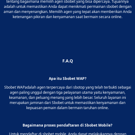
tentang bagaimana memilih agen sbobet yang bisa dipercaya. Tujuannya
adalah untuk memastikan Anda dapat menikmati permainan sbobet dengan
aman dan menyenangkan. Memilih agen yang tepat akan memberikan Anda
ketenangan pikiran dan kenyamanan saat bermain secara online.
F.A.Q
Apa itu Sbobet WAP?
Sbobet WAPadalah agen terpercaya dari sbotop yang telah terbukti sebagai
agen paling unggul dengan tiga pelayanan utama yaitu kenyamanan,
keamanan, dan peluang menang yang lebih besar. Seluruh layanan ini
merupakan jaminan dari Sbobet untuk memastikan kenyamanan dan
kepuasan pemain dalam bermain taruhan online.
Bagaimana proses pendaftaran di Sbobet Mobile?
Untuk mendaftar di sbobet mobile, Anda dapat melakukannya dengan