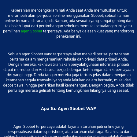
Keberanian mencengkeram hati Anda saat Anda memutuskan untuk
merambah alam perjudian online menggunakan Sbobet, sebuah laman
online ternama di ranah judi. Namun, ada sesuatu yang sangat genting dan
tak boleh luput dari pertimbangan sebelum memulai petualangan ini, yaitu
pemilihan
agen Sbobet
terpercaya. Ada banyak alasan kuat yang mendorong
penekanan ini.
Sebuah agen Sbobet yang terpercaya akan menjadi perisai pertahanan
pertama dalam mengamankan rahasia dan privasi data pribadi Anda.
Dengan mereka, kekhawatiran akan penyalahgunaan informasi pribadi
dapat meredup, dan Anda bisa berjudi dengan ketenangan dan kepercayaan
diri yang tinggi. Tanda tangan mereka juga tertulis jelas dalam menjamin
keamanan segala transaksi yang anda lakukan dalam bermain, mulai dari
deposit awal hingga penarikan hasil kemenangan. Dengan begitu, Anda tidak
perlu lagi merasa gelisah tentang kemungkinan hilangnya uang sesaat.
Apa Itu Agen Sbobet WAP
Agen Sbobet terpercaya adalah layanan taruhan judi online yang
berspesialisasi dalam sportsbook, atau taruhan olahraga. Salah satu dari
sekian banyak situs taruhan terkemuka dan populer di dunia adalah Sbobet.