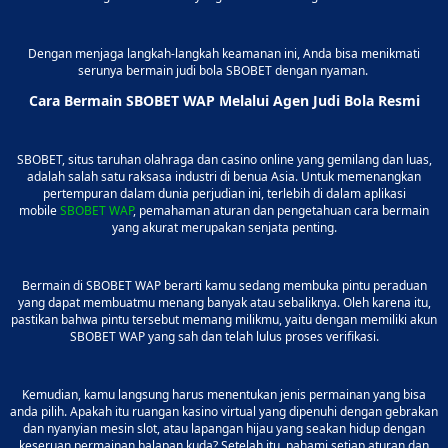
Dengan menjaga langkah-langkah keamanan ini, Anda bisa menikmati
serunya bermain judi bola SBOBET dengan nyaman.
Cara Bermain SBOBET WAP Melalui Agen Judi Bola Resmi
SBOBET, situs taruhan olahraga dan casino online yang gemilang dan luas,
adalah salah satu raksasa industri di benua Asia. Untuk memenangkan
pertempuran dalam dunia perjudian ini, terlebih di dalam aplikasi
mobile
SBOBET WAP
, pemahaman aturan dan pengetahuan cara bermain
yang akurat merupakan senjata penting.
Bermain di SBOBET WAP berarti kamu sedang membuka pintu peraduan
yang dapat membuatmu menang banyak atau sebaliknya. Oleh karena itu,
pastikan bahwa pintu tersebut memang milikmu, yaitu dengan memiliki akun
SBOBET WAP yang sah dan telah lulus proses verifikasi.
Kemudian, kamu langsung harus menentukan jenis permainan yang bisa
anda pilih. Apakah itu ruangan kasino virtual yang dipenuhi dengan gebrakan
dan nyanyian mesin slot, atau lapangan hijau yang seakan hidup dengan
keseruan permainan balapan kuda? Setelah itu, pahami setiap aturan dan