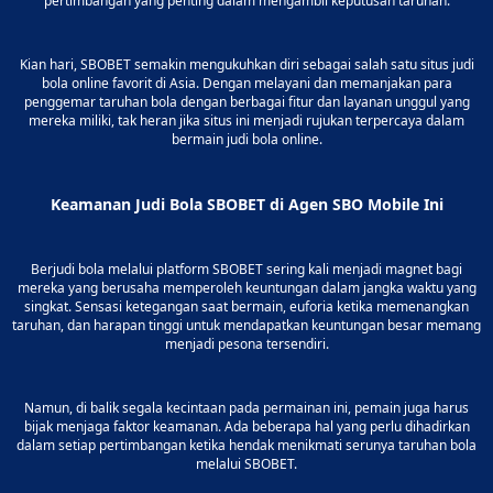
pertimbangan yang penting dalam mengambil keputusan taruhan.
Kian hari, SBOBET semakin mengukuhkan diri sebagai salah satu situs judi
bola online favorit di Asia. Dengan melayani dan memanjakan para
penggemar taruhan bola dengan berbagai fitur dan layanan unggul yang
mereka miliki, tak heran jika situs ini menjadi rujukan terpercaya dalam
bermain judi bola online.
Keamanan Judi Bola SBOBET di Agen SBO Mobile Ini
Berjudi bola melalui platform SBOBET sering kali menjadi magnet bagi
mereka yang berusaha memperoleh keuntungan dalam jangka waktu yang
singkat. Sensasi ketegangan saat bermain, euforia ketika memenangkan
taruhan, dan harapan tinggi untuk mendapatkan keuntungan besar memang
menjadi pesona tersendiri.
Namun, di balik segala kecintaan pada permainan ini, pemain juga harus
bijak menjaga faktor keamanan. Ada beberapa hal yang perlu dihadirkan
dalam setiap pertimbangan ketika hendak menikmati serunya taruhan bola
melalui SBOBET.